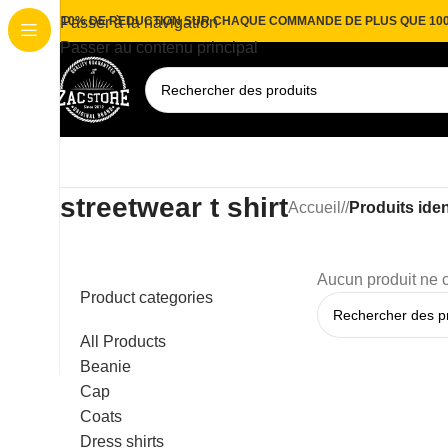
10% DE REDUCTION SUR CHAQUE COMMANDE DE PLUS QUE 10
Passer à la navigation
Passer au contenu principal
streetwear t shirt
Accueil
/
Produits iden
Aucun produit ne c
Product categories
All Products
Beanie
Cap
Coats
Dress shirts