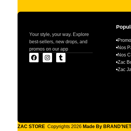
Popul
Your style, your way. Explore
Promo
best-sellers, new drops, and
Nos P
promos on our app
Nos Co
Zac B
Zac J
ZAC STORE
Copyrights 2026
Made By BRAND'NE