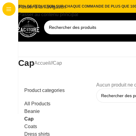
10% DE REDUCTION SUR CHAQUE COMMANDE DE PLUS QUE 10
Passer à la navigation
Passer au contenu principal
Cap
Accueil
/
Cap
Aucun produit ne c
Product categories
All Products
Beanie
Cap
Coats
Dress shirts