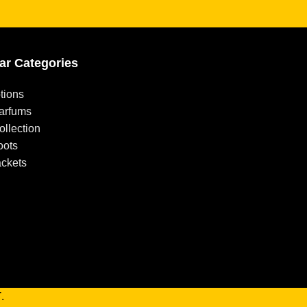
ar Categories
tions
arfums
llection
oots
ackets
T
.