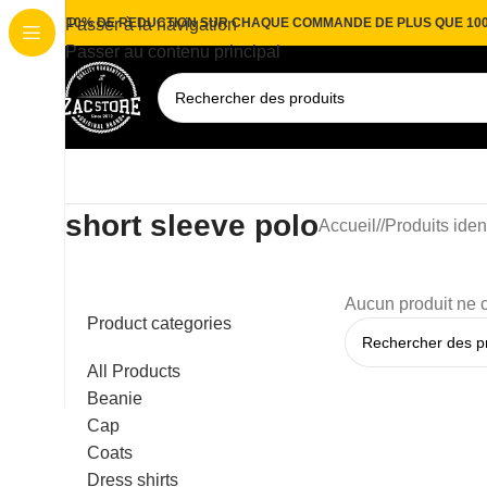
10% DE REDUCTION SUR CHAQUE COMMANDE DE PLUS QUE 10
Passer à la navigation
Passer au contenu principal
short sleeve polo
Accueil
/
Produits iden
Aucun produit ne c
Product categories
All Products
Beanie
Cap
Coats
Dress shirts