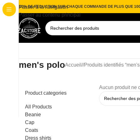
10% DE REDUCTION SUR CHAQUE COMMANDE DE PLUS QUE 10
Passer à la navigation
Passer au contenu principal
men's polo
Accueil
/
Produits identifiés “men's
Aucun produit ne c
Product categories
All Products
Beanie
Cap
Coats
Dress shirts