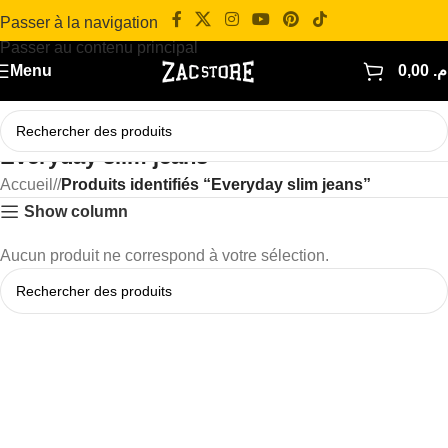
Passer à la navigation
Passer au contenu principal
Menu
0,00
.م
Everyday slim jeans
Accueil
/
Produits identifiés “Everyday slim jeans”
Show column
Aucun produit ne correspond à votre sélection.
Read more