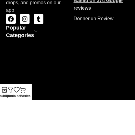
Based on 374 Google
drops, and promos on our
reviews
app
Donner un Review
Popular
Categories
outique
Liste de souhaits
Filtres
Panier
ZAC STORE
Copyrights 2026
Made By BRAND'NET
.