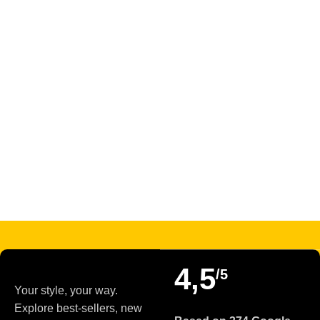
4,5
/5
Your style, your way.
Explore best-sellers, new