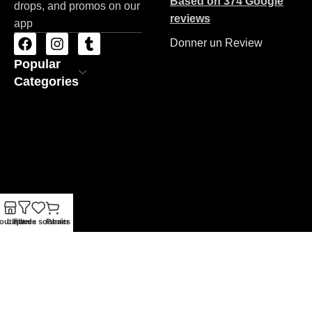
Based on 374 Google
drops, and promos on our
reviews
app
Donner un Review
Popular
Categories
outique
Liste de souhaits
Filtres
Panier
ZAC STORE
Copyrights 2026
Made By BRAND'NET
.