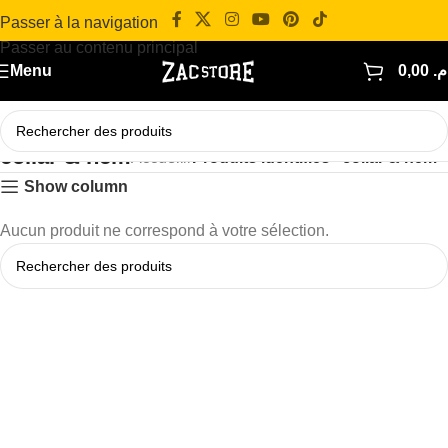
Passer à la navigation
Passer au contenu principal
Menu
0,00
.م
collar & hem
Accueil
/
Produits identifiés “collar & hem”
Show column
Aucun produit ne correspond à votre sélection.
Read more