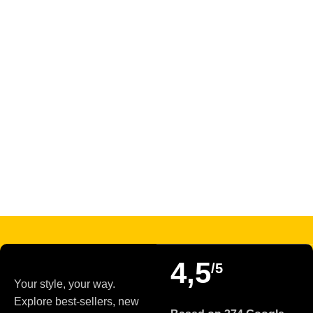
4,5
/5
Your style, your way.
Explore best-sellers, new